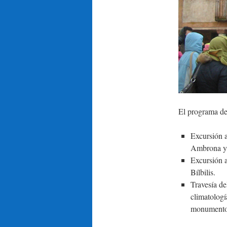
El programa de 
Excursión a
Ambrona y s
Excursión a
Bílbilis.
Travesía de
climatología
monumentos