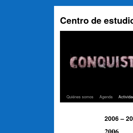
Saltar
al
Centro de estudi
contenido
Quiénes somos
Agenda
Activida
2006 – 2
2006