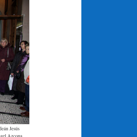
 deán Jesús
ngel Azcona.