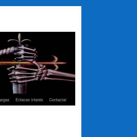
argas
Enlaces interés
Contactar