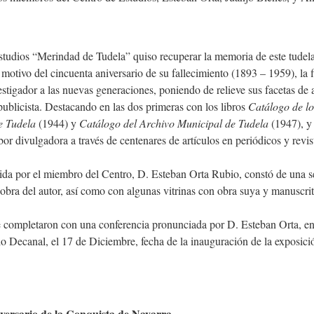
studios “Merindad de Tudela” quiso recuperar la memoria de este tudela
 motivo del cincuenta aniversario de su fallecimiento (1893 – 1959), la f
estigador a las nuevas generaciones, poniendo de relieve sus facetas de 
publicista. Destacando en las dos primeras con los libros
Catálogo de lo
e Tudela
(1944) y
Catálogo del Archivo Municipal de Tudela
(1947), y 
abor divulgadora a través de centenares de artículos en periódicos y revist
gida por el miembro del Centro, D. Esteban Orta Rubio, constó de una s
 obra del autor, así como con algunas vitrinas con obra suya y manuscrit
e completaron con una conferencia pronunciada por D. Esteban Orta, en
io Decanal, el 17 de Diciembre, fecha de la inauguración de la exposici
iversario de la Conquista de Navarra.