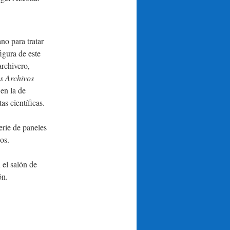
no para tratar
igura de este
archivero,
s Archivos
en la de
as científicas.
erie de paneles
os.
 el salón de
ón.