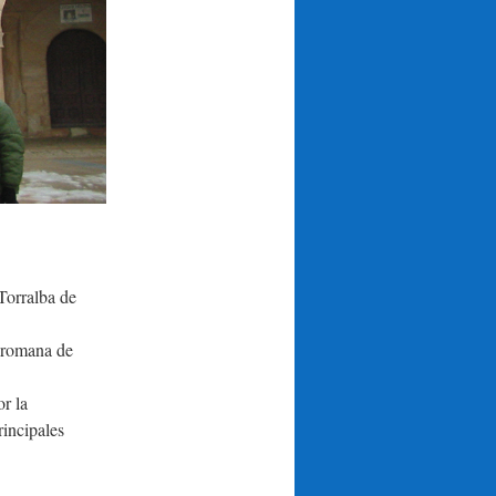
Torralba de
d romana de
or la
rincipales